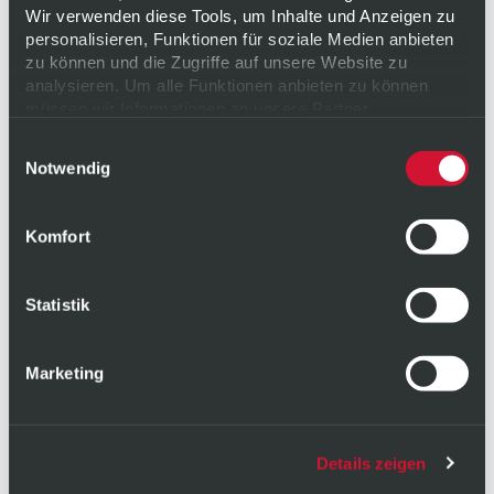
Wir verwenden diese Tools, um Inhalte und Anzeigen zu
personalisieren, Funktionen für soziale Medien anbieten
zu können und die Zugriffe auf unsere Website zu
analysieren. Um alle Funktionen anbieten zu können
müssen wir Informationen an unsere Partner
weitergeben. Diese Partner führen diese Informationen
Einwilligungsauswahl
möglicherweise mit weiteren Daten zusammen, die Sie
Notwendig
ihnen bereitgestellt haben oder die sie im Rahmen Ihrer
Nutzung der Dienste gesammelt haben. Weitere
Informationen zu unserer Verarbeitung finden Sie
hier
.
Komfort
Ihre Einwilligung erteilen Sie freiwillig und können sie für
die Zukunft jederzeit
widerrufen
oder ändern.
Datenschutz
|
Impressum
Statistik
Marketing
Details zeigen